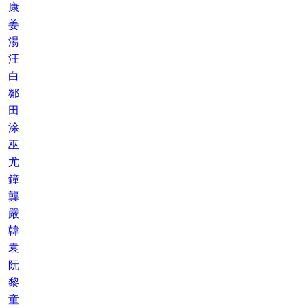
康
姜
湯
汪
白
鄒
田
涂
巫
尤
鐘
龔
嚴
韓
袁
阮
黎
童