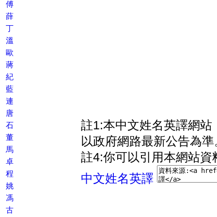
傅
薛
丁
溫
歐
蔣
紀
藍
連
唐
註1:本中文姓名英譯網
石
董
以政府網路最新公告為準
馬
註4:你可以引用本網站資
卓
程
中文姓名英譯
姚
馮
古