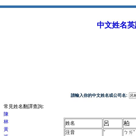
中文姓名英譯 
請輸入你的中文姓名或公司名:
常見姓名翻譯查詢:
陳
林
呂
柏
姓名
黃
注音
ˇ
ㄅㄞˇ