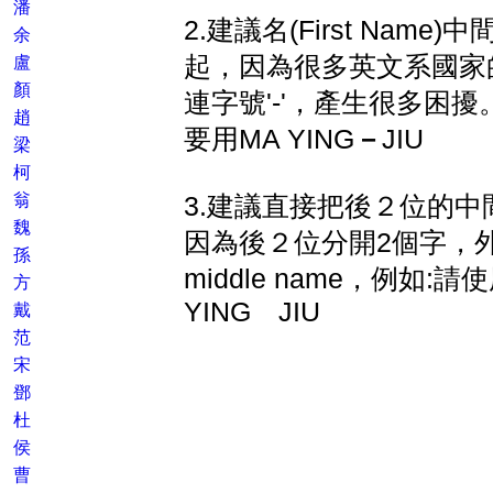
潘
2.建議名(First Nam
余
起，因為很多英文系國家
盧
顏
連字號'-'，產生很多困擾。例
趙
要用MA YING
－
JIU
梁
柯
翁
3.建議直接把後２位的
魏
因為後２位分開2個字，
孫
middle name，例如:請
方
YING JIU
戴
范
宋
鄧
杜
侯
曹