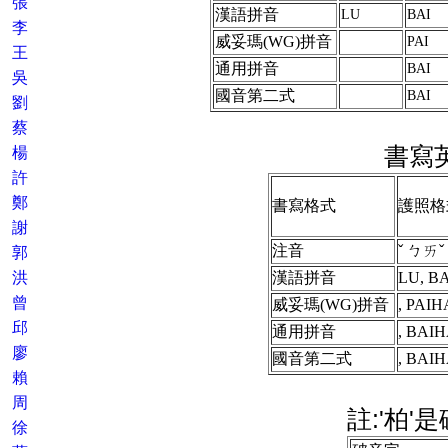
張
漢語拼音
LU
BAI
李
威妥瑪(WG)拼音
PAI
王
通用拼音
BAI
吳
國音第二式
BAI
劉
蔡
書寫
楊
許
鄭
書寫格式
護照格
謝
注音
ˇ ㄅㄞ
郭
洪
漢語拼音
LU, B
曾
威妥瑪(WG)拼音
, PAI
邱
通用拼音
, BAI
廖
國音第二式
, BAI
賴
周
註:'柏'
徐