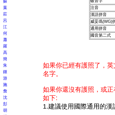
破音字
蘇
葉
注音
莊
漢語拼音
呂
威妥瑪(WG)
江
通用拼音
何
國音第二式
蕭
羅
高
簡
如果你已經有護照了，英
朱
鍾
名字。
游
施
如果你還沒有護照，或正
詹
如下:
沈
彭
1.建議使用國際通用的漢
胡