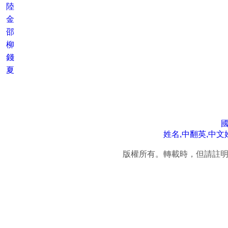
陸
金
邵
柳
錢
夏
姓名,中翻英,中文
版權所有。轉載時，但請註明連結來源