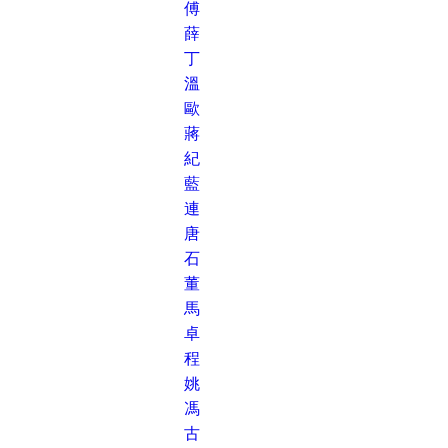
傅
薛
丁
溫
歐
蔣
紀
藍
連
唐
石
董
馬
卓
程
姚
馮
古