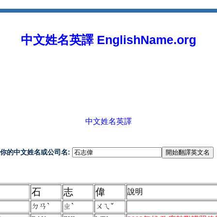
中文姓名英譯 EnglishName.org
中文姓名英譯
你的中文姓名或公司名:
石
志
偉
說明
ㄉㄢˋ
ㄓˋ
ㄨㄟˇ