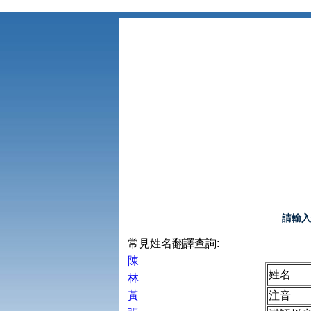
請輸入
常見姓名翻譯查詢:
陳
姓名
林
黃
注音