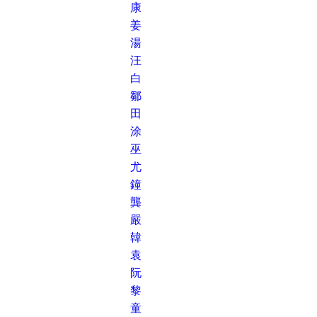
康
姜
湯
汪
白
鄒
田
涂
巫
尤
鐘
龔
嚴
韓
袁
阮
黎
童