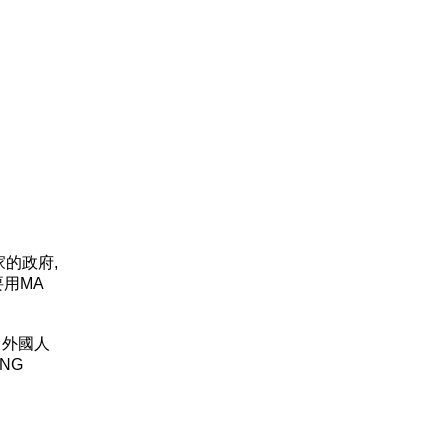
家的政府,
要用MA
，外國人
YING