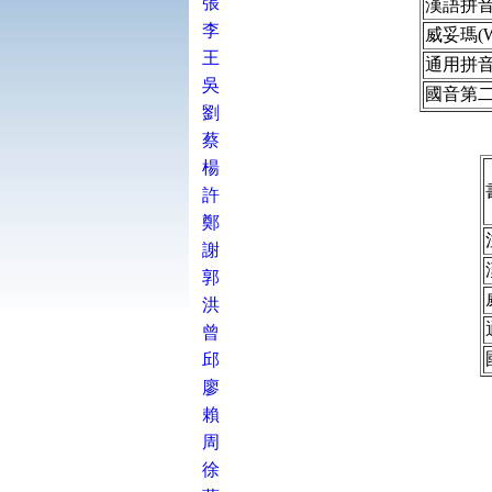
張
漢語拼
李
威妥瑪(
王
通用拼
吳
國音第
劉
蔡
楊
許
鄭
謝
郭
洪
曾
邱
廖
賴
周
徐