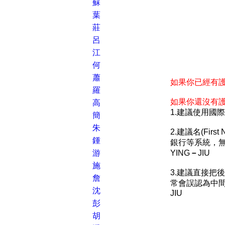
蘇
葉
莊
呂
江
何
蕭
如果你已經有
羅
如果你還沒有護
高
1.建議使用國
簡
朱
2.建議名(Fi
鍾
銀行等系統，無法
游
YING
－
JIU
施
3.建議直接把
詹
常會誤認為中間那個
沈
JIU
彭
胡