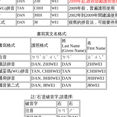
音
2009年起,政府鼓勵護照使
DAN
ZHI
WEI
WG)拼音
2009年前，普遍護照使用
TAN
CHIH
WEI
音
2002年到2009年間建議使
DAN
JHIH
WEI
二式
很舊的拼音法，可能要停
DAN
JR
WEI
書寫英文名格式:
姓
名
書寫格式
護照格式
Last Name
First Name
(Given Name)
注音
ㄉㄢˋ ㄓˋ ㄨㄟˇ
ㄉㄢˋ
ㄓˋ ㄨㄟˇ
漢語拼音
DAN, ZHIWEI
DAN
ZHIWEI
威妥瑪(WG)拼音
TAN, CHIHWEI
TAN
CHIHWEI
通用拼音
DAN, JHIHWEI
DAN
JHIHWEI
國音第二式
DAN, JRWEI
DAN
JRWEI
註:'石'是破音字,請選擇:
破音字
石
石
注音
ㄉㄢˋ
ㄕˊ