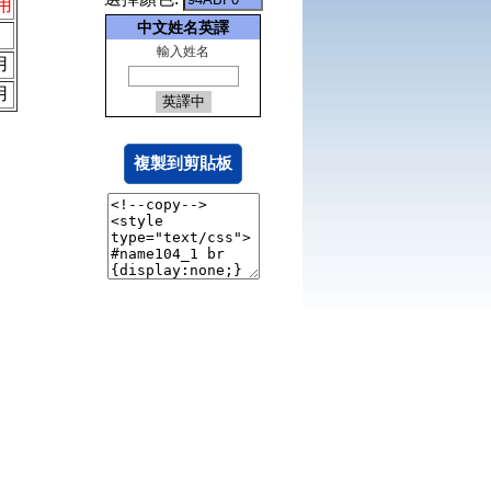
用
中文姓名英譯
輸入姓名
用
用
複製到剪貼板