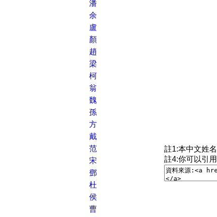
潘
余
盧
顏
趙
梁
柯
翁
魏
孫
方
戴
范
註1:本中文姓
註4:你可以引
宋
鄧
杜
侯
曹