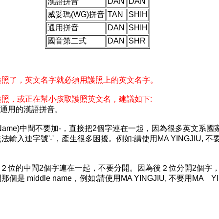
漢語拼音
DAN
DAN
威妥瑪(WG)拼音
TAN
SHIH
通用拼音
DAN
SHIH
國音第二式
DAN
SHR
護照了，英文名字就必須用護照上的英文名字。
照，或正在幫小孩取護照英文名，建議如下:
際通用的漢語拼音。
rst Name)中間不要加-，直接把2個字連在一起，因為很多英文系國
輸入連字號'-'，產生很多困擾。例如:請使用MA YINGJIU, 不
後２位的中間2個字連在一起，不要分開。因為後２位分開2個字
是 middle name，例如:請使用MA YINGJIU, 不要用MA 