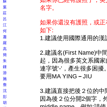
蘇
名字。
葉
莊
呂
如果你還沒有護照，或正
江
如下:
何
蕭
1.建議使用國際通用的漢
羅
高
2.建議名(First Nam
簡
起，因為很多英文系國家
朱
鍾
連字號'-'，產生很多困擾。例
游
要用MA YING
－
JIU
施
詹
3.建議直接把後２位的
沈
彭
因為後２位分開2個字，
胡
middle name，例如:請