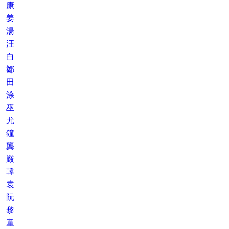
康
姜
湯
汪
白
鄒
田
涂
巫
尤
鐘
龔
嚴
韓
袁
阮
黎
童