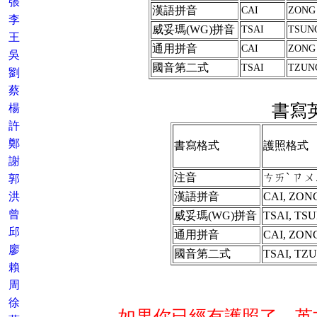
張
漢語拼音
CAI
ZONG
李
威妥瑪(WG)拼音
TSAI
TSUN
王
通用拼音
CAI
ZONG
吳
國音第二式
TSAI
TZUN
劉
蔡
書寫
楊
許
鄭
書寫格式
護照格式
謝
注音
ㄘㄞˋ ㄗㄨ
郭
洪
漢語拼音
CAI, ZO
曾
威妥瑪(WG)拼音
TSAI, T
邱
通用拼音
CAI, ZO
廖
國音第二式
TSAI, T
賴
周
徐
如果你已經有護照了，英