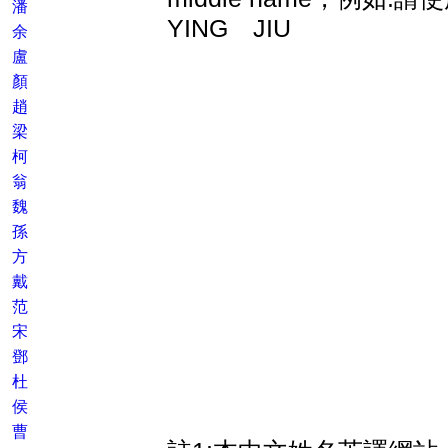
潘
YING JIU
余
盧
顏
趙
梁
柯
翁
魏
孫
方
戴
范
宋
鄧
杜
侯
曹