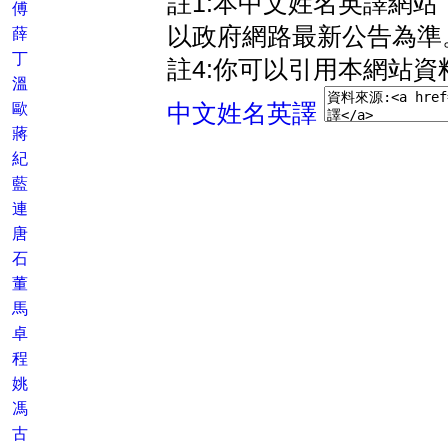
註1:本中文姓名英譯網
傅
以政府網路最新公告為準
薛
丁
註4:你可以引用本網站資
溫
歐
中文姓名英譯
蔣
紀
藍
連
唐
石
董
馬
卓
程
姚
馮
古