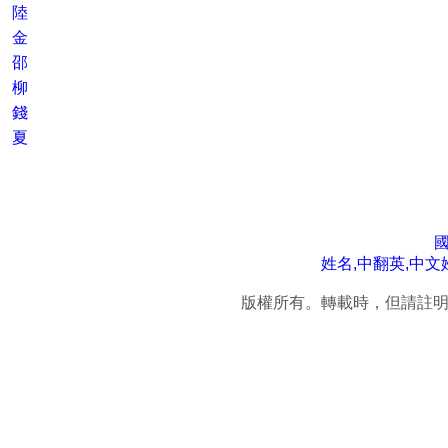
陸
金
邵
柳
錢
夏
姓名,中翻英,中文
版權所有。轉載時，但請註明連結來源