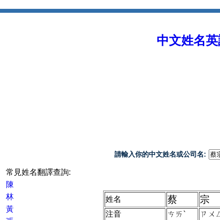
中文姓名英譯 
請輸入你的中文姓名或公司名:
常見姓名翻譯查詢:
陳
林
蔡
宗
姓名
黃
注音
ㄘㄞˋ
ㄗㄨ