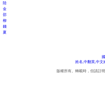
陸
金
邵
柳
錢
夏
姓名,中翻英,中文
版權所有。轉載時，但請註明連結來源