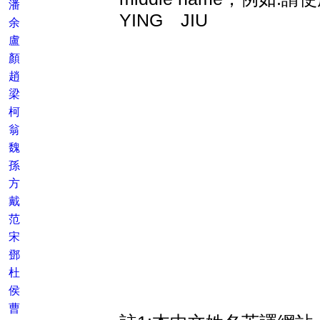
潘
YING JIU
余
盧
顏
趙
梁
柯
翁
魏
孫
方
戴
范
宋
鄧
杜
侯
曹