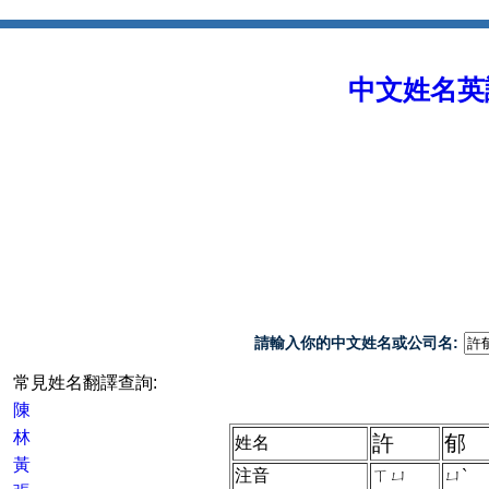
中文姓名英譯 
請輸入你的中文姓名或公司名:
常見姓名翻譯查詢:
陳
林
許
郁
姓名
黃
注音
ㄒㄩ
ㄩˋ