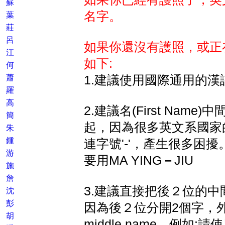
蘇
名字。
葉
莊
呂
如果你還沒有護照，或正
江
如下:
何
蕭
1.建議使用國際通用的漢
羅
高
2.建議名(First Nam
簡
起，因為很多英文系國家
朱
鍾
連字號'-'，產生很多困擾。例
游
要用MA YING
－
JIU
施
詹
3.建議直接把後２位的
沈
彭
因為後２位分開2個字，
胡
middle name，例如:請