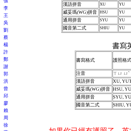
張
漢語拼音
XU
YU
李
威妥瑪(WG)拼音
HSU
YU
王
通用拼音
SYU
YU
吳
國音第二式
SHIU
YU
劉
蔡
書寫
楊
許
鄭
書寫格式
護照格
謝
注音
ㄒㄩ ㄩˋ
郭
洪
漢語拼音
XU, YU
曾
威妥瑪(WG)拼音
HSU, Y
邱
通用拼音
SYU, Y
廖
國音第二式
SHIU, 
賴
周
徐
如果你已經有護照了，英