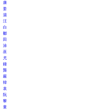
康
姜
湯
汪
白
鄒
田
涂
巫
尤
鐘
龔
嚴
韓
袁
阮
黎
童