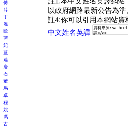
註1:本中文姓名英譯網
傅
以政府網路最新公告為準
薛
丁
註4:你可以引用本網站資
溫
歐
中文姓名英譯
蔣
紀
藍
連
唐
石
董
馬
卓
程
姚
馮
古