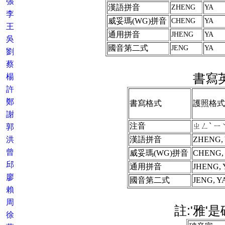
張
漢語拼音
ZHENG
YA
李
威妥瑪(WG)拼音
CHENG
YA
王
通用拼音
JHENG
YA
吳
國音第二式
JENG
YA
劉
蔡
書寫
楊
許
鄭
書寫格式
護照格式
謝
注音
ㄓㄥˋ ㄧ
郭
洪
漢語拼音
ZHENG,
曾
威妥瑪(WG)拼音
CHENG,
邱
通用拼音
JHENG,
廖
國音第二式
JENG, 
賴
周
註:'雅'
徐