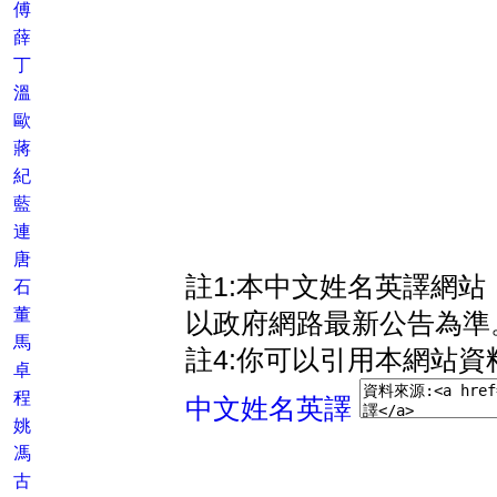
傅
薛
丁
溫
歐
蔣
紀
藍
連
唐
註1:本中文姓名英譯網
石
董
以政府網路最新公告為準
馬
註4:你可以引用本網站資
卓
程
中文姓名英譯
姚
馮
古