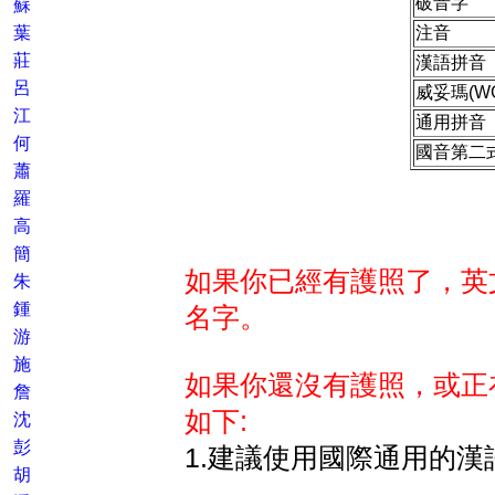
破音字
蘇
葉
注音
莊
漢語拼音
呂
威妥瑪(W
江
通用拼音
何
國音第二
蕭
羅
高
簡
如果你已經有護照了，英
朱
鍾
名字。
游
施
如果你還沒有護照，或正
詹
如下:
沈
彭
1.建議使用國際通用的漢
胡