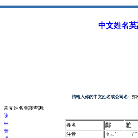
中文姓名英譯 
請輸入你的中文姓名或公司名:
常見姓名翻譯查詢:
陳
林
鄭
雅
姓名
黃
注音
ㄓㄥˋ
ㄧㄚˇ