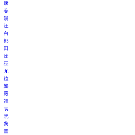
康
姜
湯
汪
白
鄒
田
涂
巫
尤
鐘
龔
嚴
韓
袁
阮
黎
童