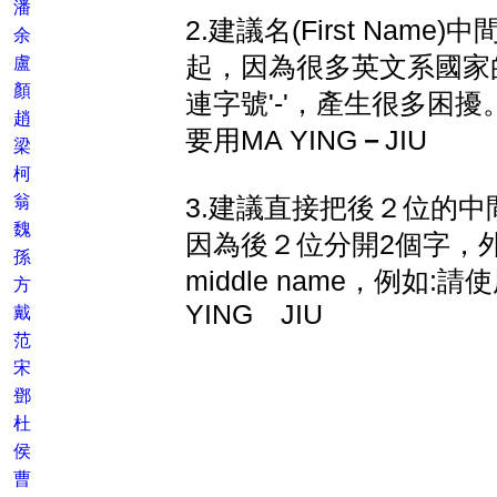
潘
2.建議名(First Nam
余
起，因為很多英文系國家
盧
顏
連字號'-'，產生很多困擾。例
趙
要用MA YING
－
JIU
梁
柯
翁
3.建議直接把後２位的
魏
因為後２位分開2個字，
孫
middle name，例如:請
方
YING JIU
戴
范
宋
鄧
杜
侯
曹