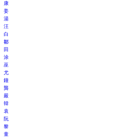
康
姜
湯
汪
白
鄒
田
涂
巫
尤
鐘
龔
嚴
韓
袁
阮
黎
童