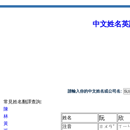
中文姓名英譯 
請輸入你的中文姓名或公司名:
常見姓名翻譯查詢:
陳
林
阮
欣
姓名
黃
注音
ㄖㄨㄢˇ
ㄒㄧ