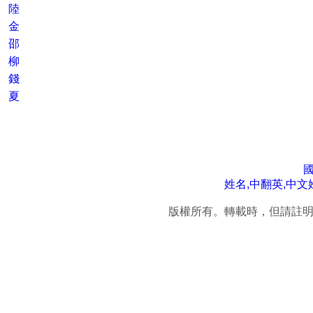
陸
金
邵
柳
錢
夏
姓名,中翻英,中文
版權所有。轉載時，但請註明連結來源