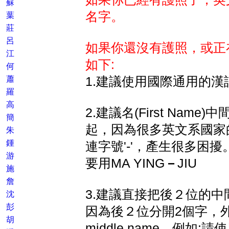
蘇
名字。
葉
莊
呂
如果你還沒有護照，或正
江
如下:
何
蕭
1.建議使用國際通用的漢
羅
高
2.建議名(First Nam
簡
起，因為很多英文系國家
朱
鍾
連字號'-'，產生很多困擾。例
游
要用MA YING
－
JIU
施
詹
3.建議直接把後２位的
沈
彭
因為後２位分開2個字，
胡
middle name，例如:請