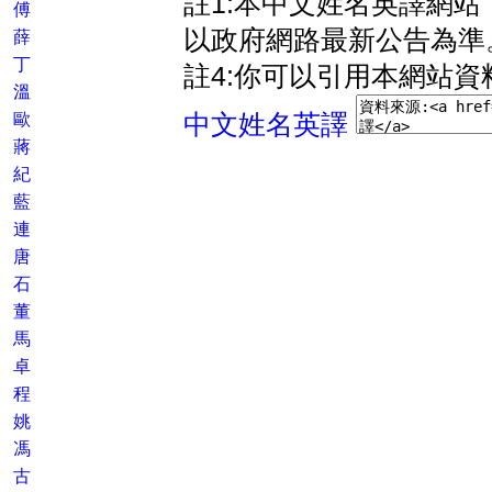
註1:本中文姓名英譯網
傅
以政府網路最新公告為準
薛
丁
註4:你可以引用本網站資
溫
歐
中文姓名英譯
蔣
紀
藍
連
唐
石
董
馬
卓
程
姚
馮
古