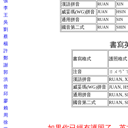
張
漢語拼音
RUAN
XIN
李
威妥瑪(WG)拼音
JUAN
HSIN
王
通用拼音
RUAN
SIN
吳
國音第二式
RUAN
SHIN
劉
蔡
書寫
楊
許
鄭
書寫格式
護照格式
謝
注音
ㄖㄨㄢˇ 
郭
洪
漢語拼音
RUAN, X
曾
威妥瑪(WG)拼音
JUAN, HS
邱
通用拼音
RUAN, S
廖
國音第二式
RUAN, S
賴
周
徐
如果你已經有護照了，英