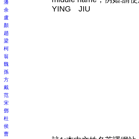
潘
YING JIU
余
盧
顏
趙
梁
柯
翁
魏
孫
方
戴
范
宋
鄧
杜
侯
曹