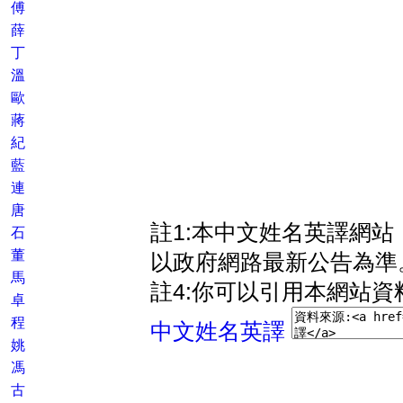
傅
薛
丁
溫
歐
蔣
紀
藍
連
唐
註1:本中文姓名英譯網
石
董
以政府網路最新公告為準
馬
註4:你可以引用本網站資
卓
程
中文姓名英譯
姚
馮
古