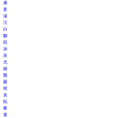
康
姜
湯
汪
白
鄒
田
涂
巫
尤
鐘
龔
嚴
韓
袁
阮
黎
童