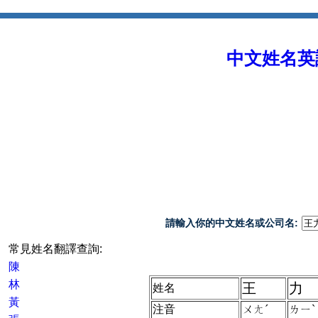
中文姓名英譯 
請輸入你的中文姓名或公司名:
常見姓名翻譯查詢:
陳
林
王
力
姓名
黃
注音
ㄨㄤˊ
ㄌㄧˋ