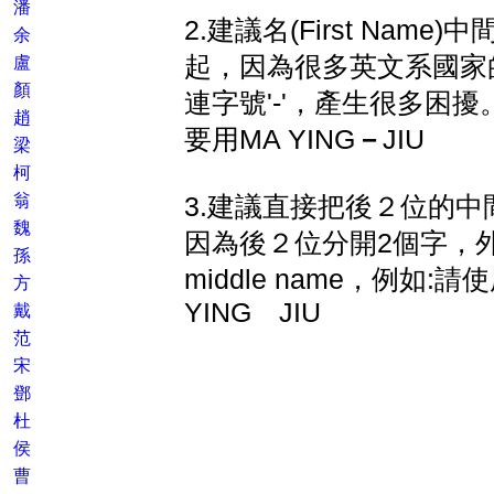
潘
2.建議名(First Nam
余
起，因為很多英文系國家
盧
顏
連字號'-'，產生很多困擾。例
趙
要用MA YING
－
JIU
梁
柯
翁
3.建議直接把後２位的
魏
因為後２位分開2個字，
孫
middle name，例如:請
方
YING JIU
戴
范
宋
鄧
杜
侯
曹