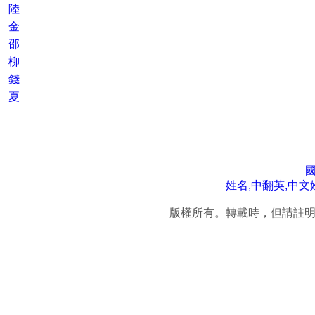
陸
金
邵
柳
錢
夏
姓名,中翻英,中文
版權所有。轉載時，但請註明連結來源