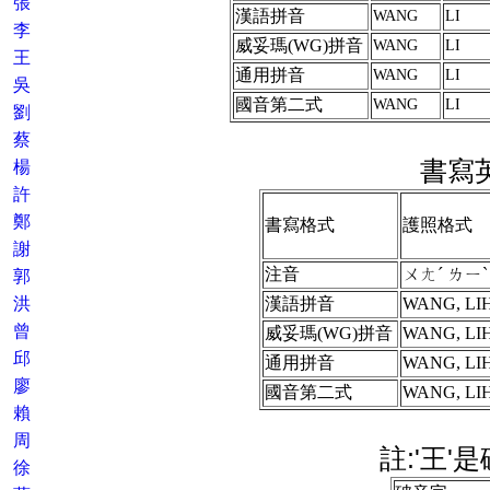
張
漢語拼音
WANG
LI
李
威妥瑪(WG)拼音
WANG
LI
王
通用拼音
WANG
LI
吳
國音第二式
WANG
LI
劉
蔡
書寫
楊
許
鄭
書寫格式
護照格式
謝
注音
ㄨㄤˊ ㄌㄧ
郭
洪
漢語拼音
WANG, LI
曾
威妥瑪(WG)拼音
WANG, LI
邱
通用拼音
WANG, LI
廖
國音第二式
WANG, LI
賴
周
註:'王'
徐