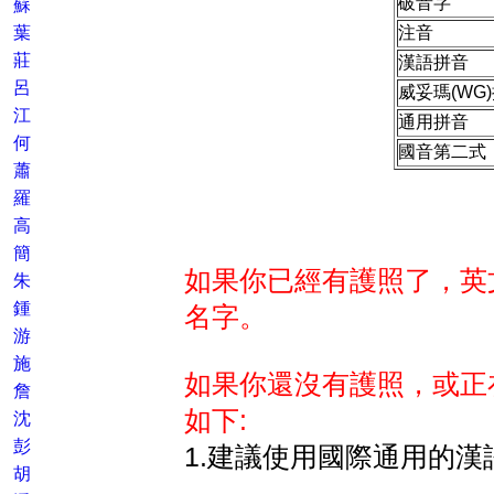
破音字
蘇
葉
注音
莊
漢語拼音
呂
威妥瑪(WG
江
通用拼音
何
國音第二式
蕭
羅
高
簡
如果你已經有護照了，英
朱
鍾
名字。
游
施
如果你還沒有護照，或正
詹
如下:
沈
彭
1.建議使用國際通用的漢
胡