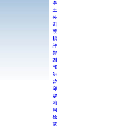
李
王
吳
劉
蔡
楊
許
鄭
謝
郭
洪
曾
邱
廖
賴
周
徐
蘇