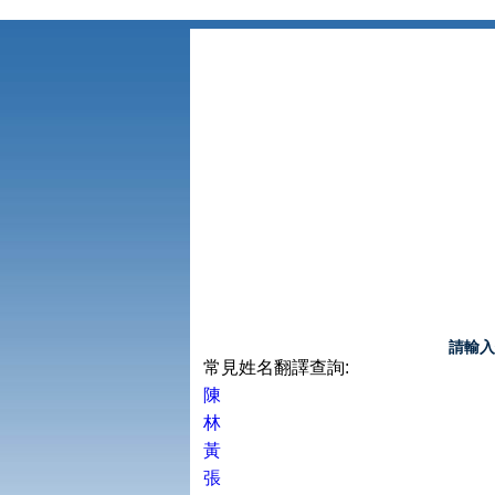
請輸入
常見姓名翻譯查詢:
陳
林
黃
張