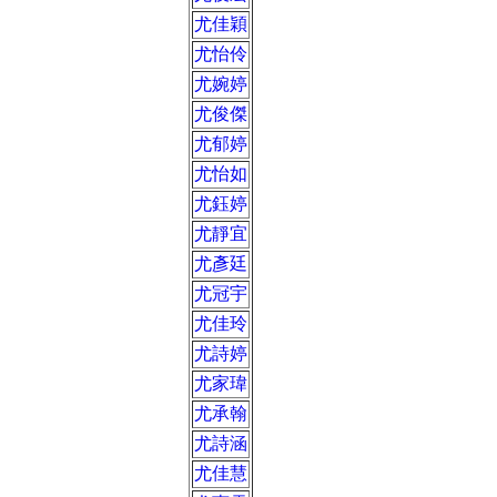
尤佳穎
尤怡伶
尤婉婷
尤俊傑
尤郁婷
尤怡如
尤鈺婷
尤靜宜
尤彥廷
尤冠宇
尤佳玲
尤詩婷
尤家瑋
尤承翰
尤詩涵
尤佳慧