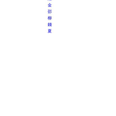
金
邵
柳
錢
夏