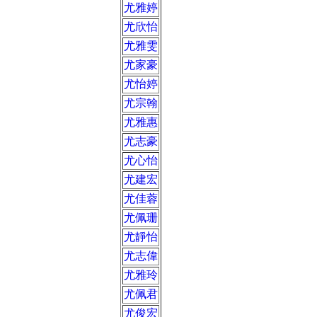
尤雅婷
尤欣怡
尤雅雯
尤家豪
尤怡婷
尤宗翰
尤雅惠
尤志豪
尤心怡
尤建宏
尤佳蓉
尤佩珊
尤靜怡
尤志偉
尤雅玲
尤佩君
尤俊宏