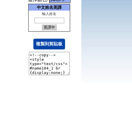
中文姓名英譯
輸入姓名
複製到剪貼板