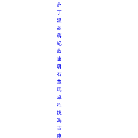
薛
丁
溫
歐
蔣
紀
藍
連
唐
石
董
馬
卓
程
姚
馮
古
康