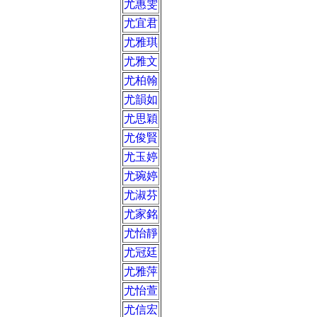
尤惠雯
尤宜君
尤雅琪
尤雅文
尤柏翰
尤韻如
尤思穎
尤俊賢
尤玉婷
尤琬婷
尤淑芬
尤家銘
尤怡靜
尤冠廷
尤雅萍
尤怡萱
尤信宏