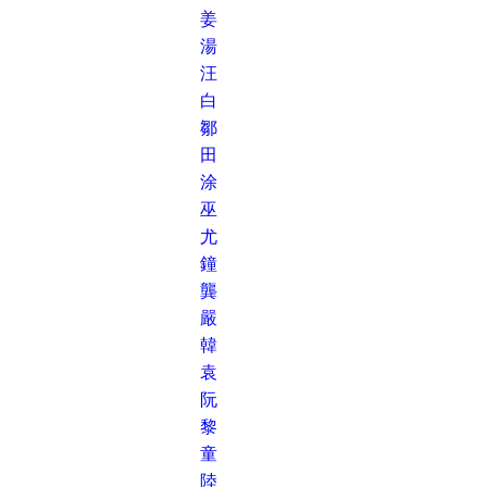
姜
湯
汪
白
鄒
田
涂
巫
尤
鐘
龔
嚴
韓
袁
阮
黎
童
陸