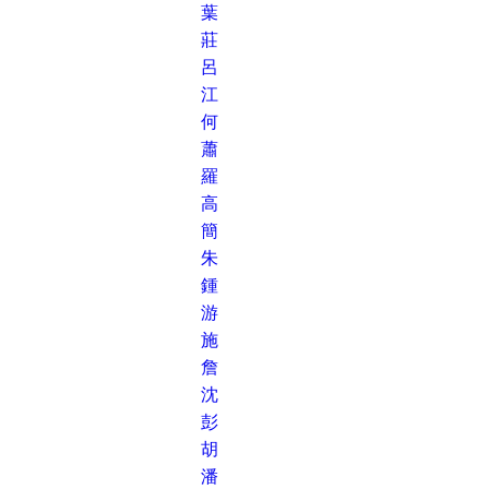
葉
莊
呂
江
何
蕭
羅
高
簡
朱
鍾
游
施
詹
沈
彭
胡
潘