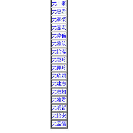
尤士豪
尤惠君
尤家榮
尤嘉宏
尤偉倫
尤雅筑
尤怡潔
尤慧玲
尤佩玲
尤欣穎
尤建志
尤惠如
尤雅君
尤明哲
尤怡安
尤孟儒