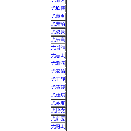
尤雅芳
尤欣儀
尤慧君
尤芳瑜
尤俊豪
尤宗憲
尤哲維
尤志宏
尤雅涵
尤家瑜
尤宜靜
尤筱婷
尤佳琪
尤淑君
尤怡文
尤郁雯
尤冠宏