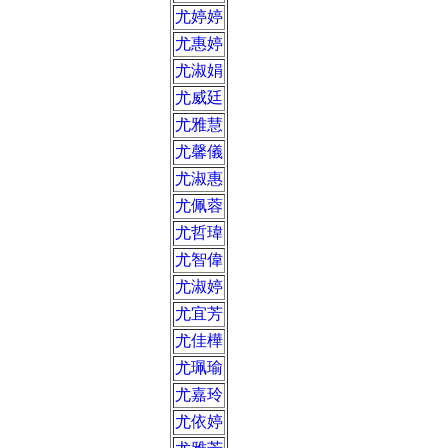
尤婷婷
尤惠婷
尤淑娟
尤威廷
尤雅慧
尤馨儀
尤淑惠
尤佩蓉
尤哲瑋
尤智偉
尤淑婷
尤宜芳
尤佳樺
尤珮瑜
尤嘉玲
尤依婷