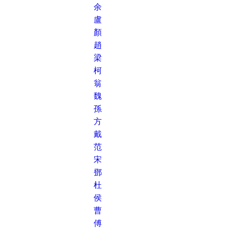
余
盧
顏
趙
梁
柯
翁
魏
孫
方
戴
范
宋
鄧
杜
侯
曹
傅