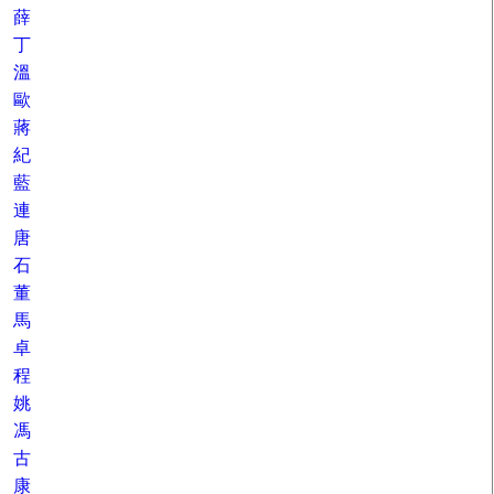
薛
丁
溫
歐
蔣
紀
藍
連
唐
石
董
馬
卓
程
姚
馮
古
康