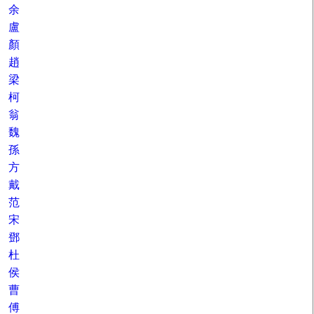
余
盧
顏
趙
梁
柯
翁
魏
孫
方
戴
范
宋
鄧
杜
侯
曹
傅