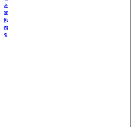
金
邵
柳
錢
夏