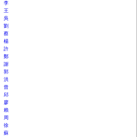
李
王
吳
劉
蔡
楊
許
鄭
謝
郭
洪
曾
邱
廖
賴
周
徐
蘇