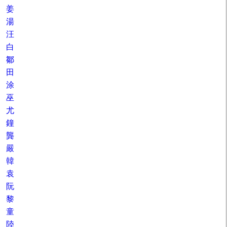
姜
湯
汪
白
鄒
田
涂
巫
尤
鐘
龔
嚴
韓
袁
阮
黎
童
陸