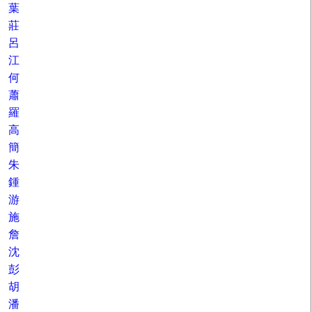
葉
莊
呂
江
何
蕭
羅
高
簡
朱
鍾
游
施
詹
沈
彭
胡
潘